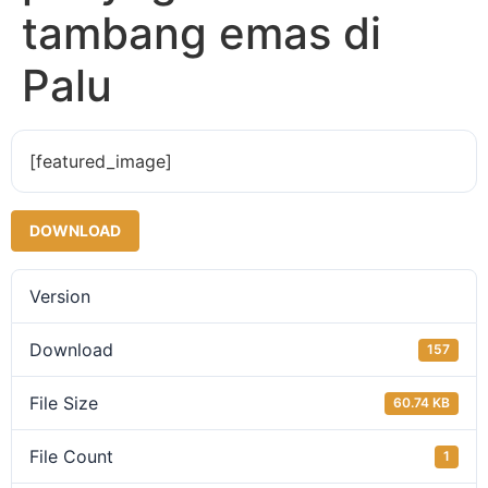
tambang emas di
Palu
[featured_image]
DOWNLOAD
Version
Download
157
File Size
60.74 KB
File Count
1